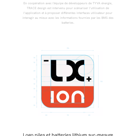
En coopération avec l’équipe de développeurs de TYVA énergie,
TRACE design est intervenu pour scénariser l’utilisation de
l’application et à proposer différentes interfaces utilisateur pour
interagir au mieux avec les informations fournies par les BMS des
batteries.
Logo piles et batteries lithium sur-mesure