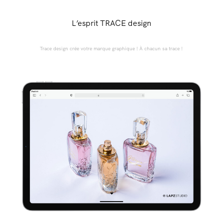
L’esprit TRACE design
Trace design crée votre marque graphique ! À chacun sa trace !