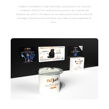
Création d'animations vidéo destinées à promouvoir les coussins
lombaires ADJUST qui améliorent la position de conduite des
fauteuils de voiture. Animation du concept produit et de la notice de
montage L’objectif est de constituer une vidéo produit segmenté en
trois...