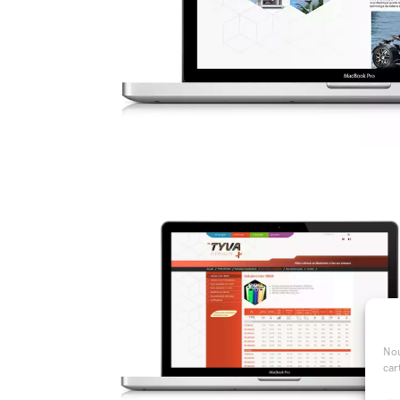
Nou
car