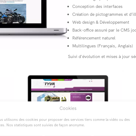
Conception des interfaces
Création de pictogrammes et d’il
Web design & Développement
Back-office assuré par le CMS jo
Référencement naturel
Multilingues (Français, Anglais)
Suivi d'évolution et mises à jour s
Cookies
s utilisons des cookies pour proposer des services tiers comme la vidéo ou des
tes. Nos statistiques sont suivies de façon anonyme.