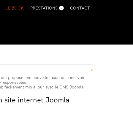
LE BOOK
PRESTATIONS
CONTACT
→
 qui propose une nouvelle façon de concevoir
o-responsables.
eb facilement mis à jour avec le CMS Joomla.
n site internet Joomla