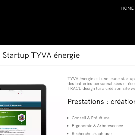
HOME
la Startup TYVA énergie
TYVA énergie est une jeune startup
des batteries personnalisées et éc
TRACE design lui a créé son site w
Prestations : créatio
Conseil & Pré-étude
Ergonomie & Arborescence
Recherche graphique