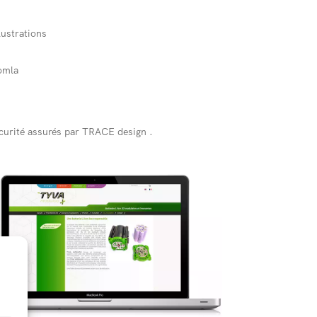
lustrations
omla
écurité assurés par TRACE design .