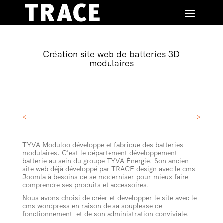
Création site web de batteries 3D
modulaires
←
→
TYVA Moduloo développe et fabrique des batteries
modulaires. C'est le département développement
batterie au sein du groupe TYVA Énergie. Son ancien
site web déjà développé par TRACE design avec le cms
Joomla à besoins de se moderniser pour mieux faire
comprendre ses produits et accessoires.
Nous avons choisi de créer et developper le site avec le
cms wordpress en raison de sa souplesse de
fonctionnement et de son administration conviviale.