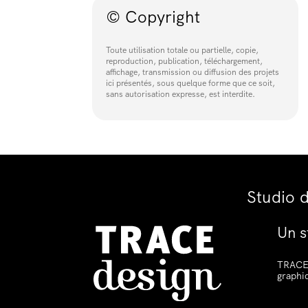
© Copyright
Toute utilisation totale ou partielle, copie,
reproduction, publication, téléchargement,
affichage, transmission ou diffusion des projets
ici présentés, sous quelque forme que ce soit,
sans autorisation expresse, est interdite.
Studio 
Un s
TRACE 
graphi