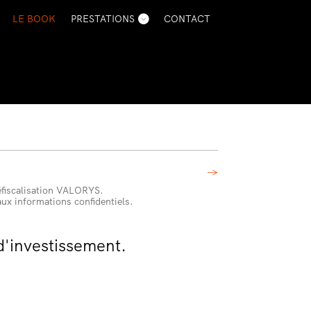
LE BOOK
PRESTATIONS
CONTACT
→
fiscalisation VALORYS.
ux informations confidentiels.
'investissement.