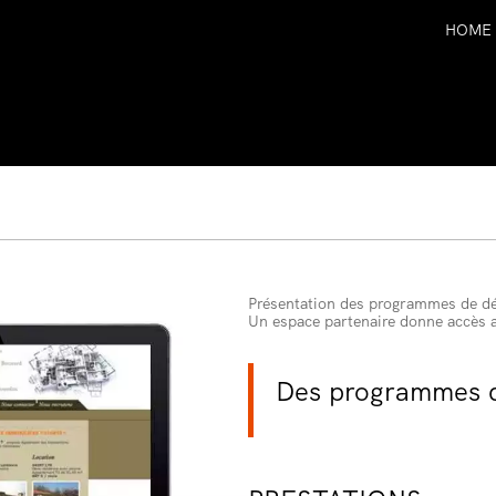
HOME
Présentation des programmes de dé
Un espace partenaire donne accès a
Des programmes d