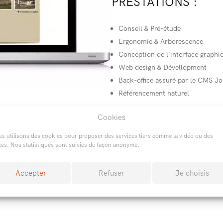
PRESTATIONS :
Conseil & Pré-étude
Ergonomie & Arborescence
Conception de l'interface graphi
Web design & Dévellopment
Back-office assuré par le CMS J
Référencement naturel
Cookies
s utilisons des cookies pour proposer des services tiers comme la vidéo ou des
s d’informations sur ce type de projet
tes. Nos statistiques sont suivies de façon anonyme.
Accepter
Refuser
Je choisis