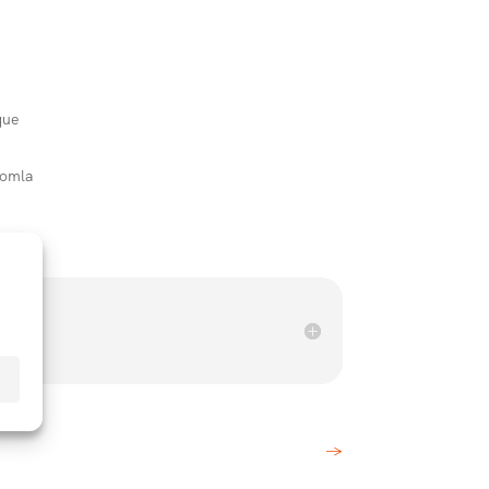
que
oomla
→