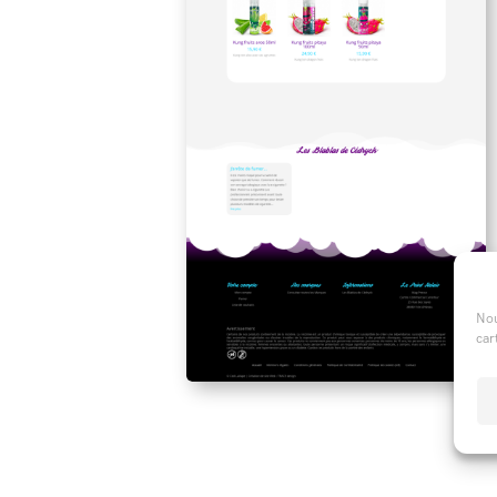
Nou
car