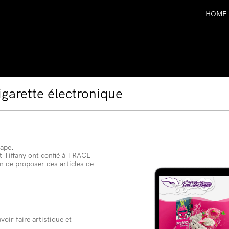
HOME
garette électronique
Vape.
t Tiffany ont confié à TRACE
fin de proposer des articles de
oir faire artistique et