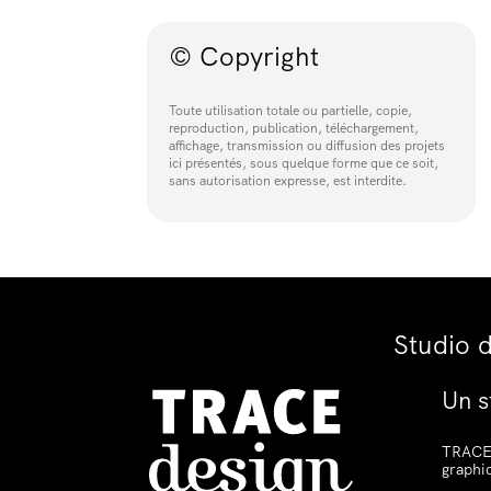
© Copyright
Toute utilisation totale ou partielle, copie,
reproduction, publication, téléchargement,
affichage, transmission ou diffusion des projets
ici présentés, sous quelque forme que ce soit,
sans autorisation expresse, est interdite.
Studio 
Un s
TRACE 
graphi