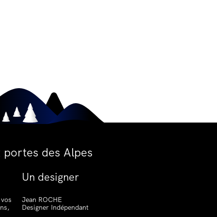
 portes des Alpes
Un designer
 vos
Jean ROCHE
ons,
Designer Indépendant