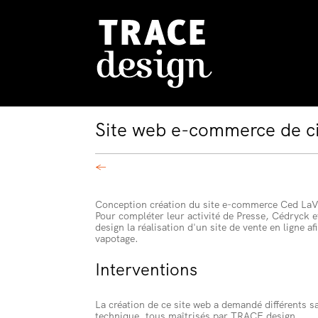
Site web e-commerce de ci
←
Conception création du site e-commerce Ced La
Pour compléter leur activité de Presse, Cédryck e
design la réalisation d'un site de vente en ligne a
vapotage.
Interventions
La création de ce site web a demandé différents sav
technique, tous maîtrisés par TRACE design.