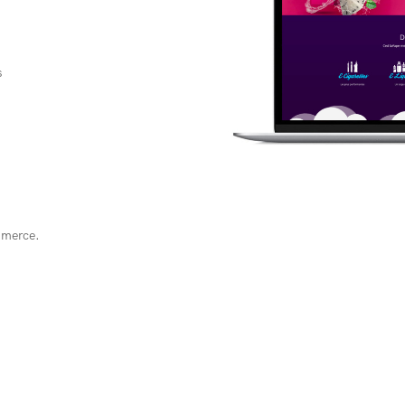
s
mmerce.