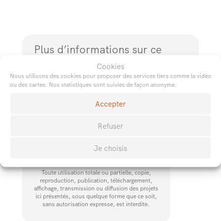
Plus d’informations sur ce
type de projet
Cookies
Nous utilisons des cookies pour proposer des services tiers comme la vidéo
ou des cartes. Nos statistiques sont suivies de façon anonyme.
Accepter
←
→
Refuser
© Copyright
Je choisis
Toute utilisation totale ou partielle, copie,
reproduction, publication, téléchargement,
affichage, transmission ou diffusion des projets
ici présentés, sous quelque forme que ce soit,
sans autorisation expresse, est interdite.