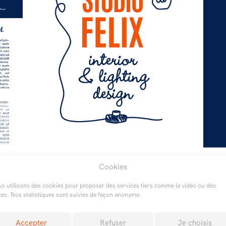
Cookies
s utilisons des cookies pour proposer des services tiers comme la vidéo ou des
tes. Nos statistiques sont suivies de façon anonyme.
Page d'accueil
Accepter
Refuser
Je choisis