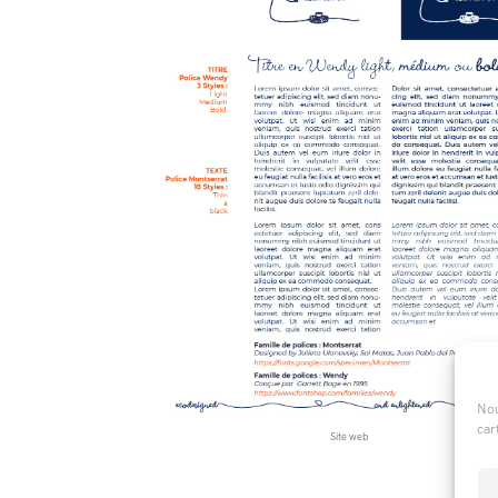
Nou
car
Site web