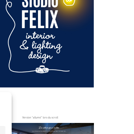
Version "allumé" lors du scroll