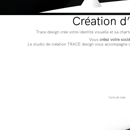
Création d’
Trace design crée votre identité visuelle et sa cha
Vous
créez votre soci
Le studio de création TRACE design vous accompagne 
Carte de visite