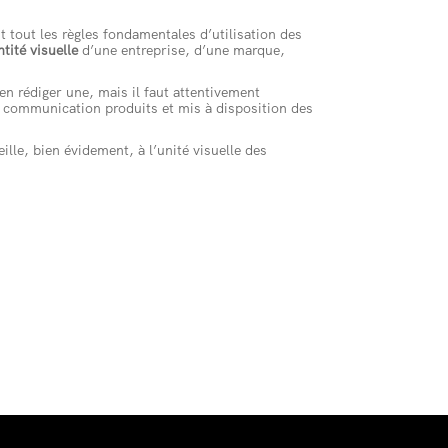
t tout les règles fondamentales d’utilisation des
ntité visuelle
d’une entreprise, d’une marque,
’en rédiger une, mais il faut attentivement
e communication produits et mis à disposition des
lle, bien évidement, à l’unité visuelle des