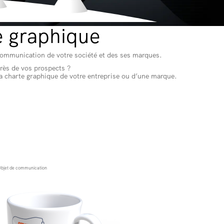
te graphique
e communication de votre société et des ses marques.
ès de vos prospects ?
la charte graphique de votre entreprise ou d’une marque.
bjet de communication