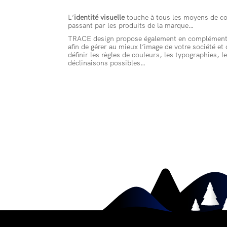
L’
identité visuelle
touche à tous les moyens de c
passant par les produits de la marque…
TRACE design propose également en complément 
afin de gérer au mieux l’image de votre société et
définir les règles de couleurs, les typographies, 
déclinaisons possibles…