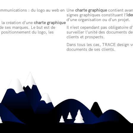
ommunications : du logo au web en
Une
charte graphique
contient avan
signes graphiques constituant l’
ide
d’une organisation ou d’un projet.
la création d’une
charte graphique
 de ses marques. Le but est de
Il n’est cependant pas obligatoire d
le positionnement du logo, les
surveiller l’unité des documents d
clients et prospects.
Dans tous les cas, TRACE design vei
documents de ses clients.