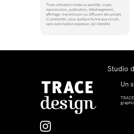
Toute utilisation totale ou partielle, copie,
reproduction, publication, téléchargement,
affichage, transmission ou diffusion des projets
ici présentés, sous quelque forme que ce soit,
sans autorisation expresse, est interdite.
Studio 
Un s
TRACE 
graphi
