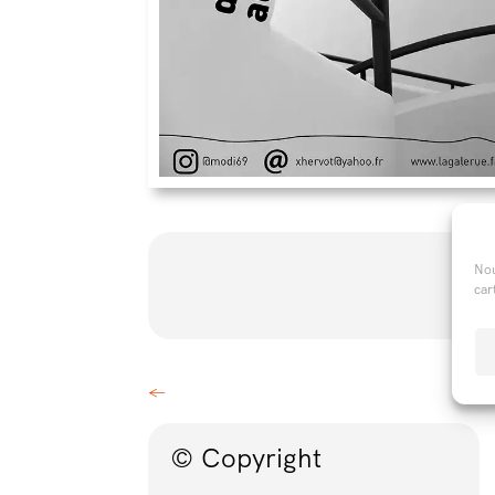
Plu
Nou
car
←
© Copyright