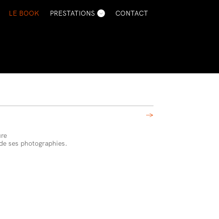
LE BOOK
PRESTATIONS
CONTACT
→
ure
de ses photographies.