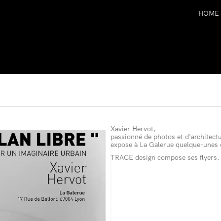
HOME
Xavier Hervot,
passionné de photos et d'architect
expose à La Galerue quelque-unes 
TRACE design compose ses flyers.