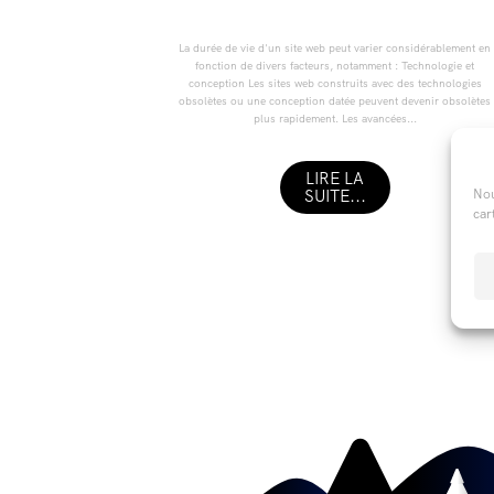
La durée de vie d'un site web peut varier considérablement en
fonction de divers facteurs, notamment : Technologie et
conception Les sites web construits avec des technologies
obsolètes ou une conception datée peuvent devenir obsolètes
plus rapidement. Les avancées...
LIRE LA
Nou
SUITE...
car