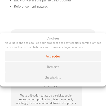
Back-office assuré par le CMS Joomla
Référencement naturel
Plus d’informations sur ce
Cookies
type de projet
Nous utilisons des cookies pour proposer des services tiers comme la vidéo
ou des cartes. Nos statistiques sont suivies de façon anonyme.
Accepter
Refuser
←
→
Je choisis
© Copyright
Toute utilisation totale ou partielle, copie,
reproduction, publication, téléchargement,
affichage, transmission ou diffusion des projets