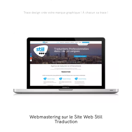
Trace design crée votre marque graphique ! À chacun sa trace !
Webmastering sur le Site Web Stiil
Traduction