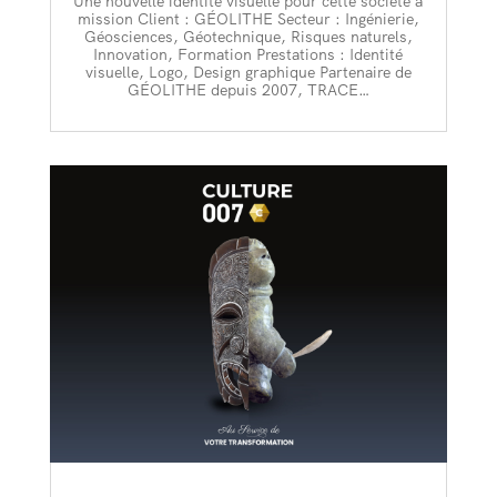
Une nouvelle identité visuelle pour cette société à
mission Client : GÉOLITHE Secteur : Ingénierie,
Géosciences, Géotechnique, Risques naturels,
Innovation, Formation Prestations : Identité
visuelle, Logo, Design graphique Partenaire de
GÉOLITHE depuis 2007, TRACE…