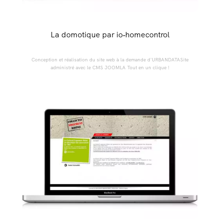
La domotique par io‑homecontrol
Conception et réalisation du site web à la demande d'URBANDATASite
administré avec le CMS JOOMLA Tout en un clique !