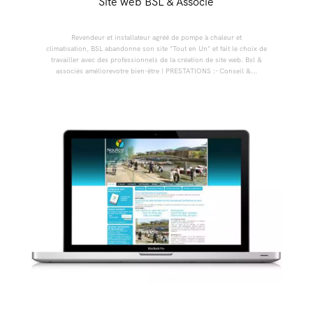
Site web BSL & Associé
Revendeur et installateur agréé de pompe à chaleur et
climatisation, BSL abandonne son site "Tout en Un" et fait le choix de
travailler avec des professionnels de la création de site web. Bsl &
associés améliorevotre bien-être ! PRESTATIONS :- Conseil &...