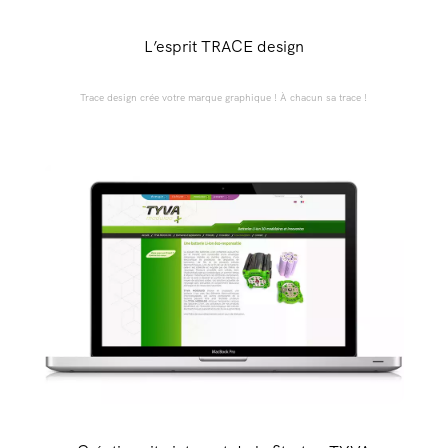
L’esprit TRACE design
Trace design crée votre marque graphique ! À chacun sa trace !