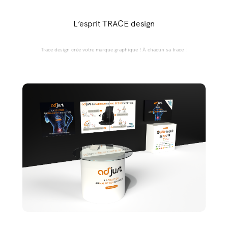
L’esprit TRACE design
Trace design crée votre marque graphique ! À chacun sa trace !