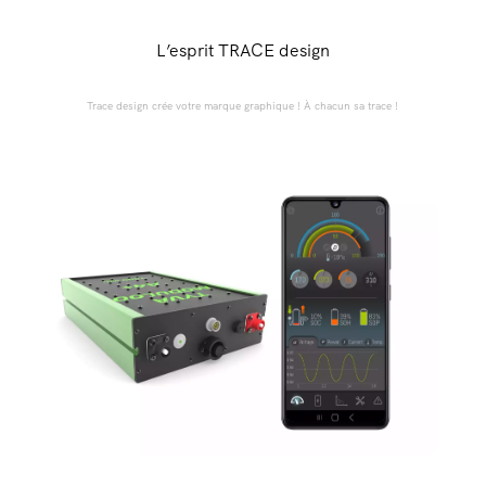
L’esprit TRACE design
Trace design crée votre marque graphique ! À chacun sa trace !