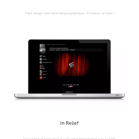
Trace design crée votre marque graphique ! À chacun sa trace !
In Relief
Conception et réalisation du site webAdministration avec le CMS