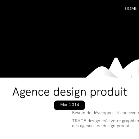
HOME
Agence design produit
Mar 2014
Besoin de développer et concevoi
TRACE design crée votre graphism
des agences de design produit.