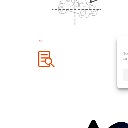
←
Nou

car