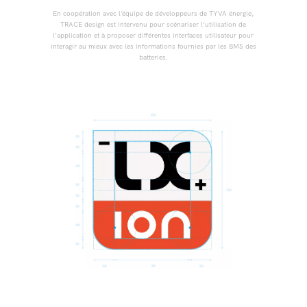
En coopération avec l’équipe de développeurs de TYVA énergie,
TRACE design est intervenu pour scénariser l’utilisation de
l’application et à proposer différentes interfaces utilisateur pour
interagir au mieux avec les informations fournies par les BMS des
batteries.